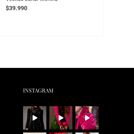
$
39.990
$
39
INSTAGRAM