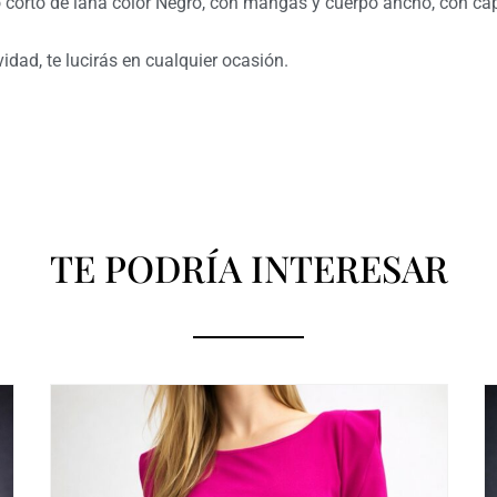
o corto de lana color Negro, con mangas y cuerpo ancho, con cap
vidad, te lucirás en cualquier ocasión.
TE PODRÍA INTERESAR