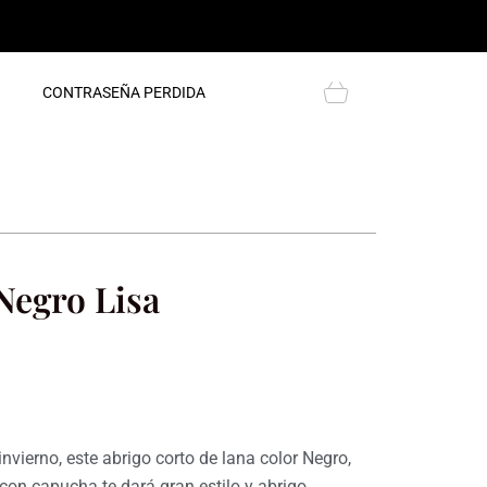
Cart
CONTRASEÑA PERDIDA
Negro Lisa
nvierno, este abrigo corto de lana color Negro,
on capucha te dará gran estilo y abrigo