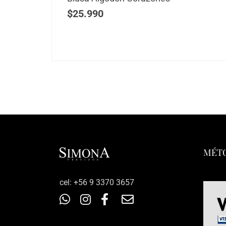
$
25.990
MÉTO
‎cel: +56 9 3370 3657