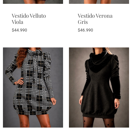
Vestido Velluto
Vestido Verona
Viola
Gris
$
44.990
$
46.990