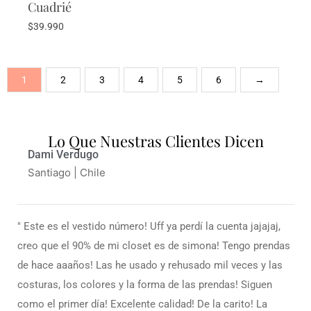
Cuadrié
$
39.990
1
2
3
4
5
6
→
Lo Que Nuestras Clientes Dicen
Marcela Sánchez
Curicó
" El vestuario de Caro es exclusivo, innovador y de calidad.
Atiende de forma amable y cortes. Muy recomendable:). "