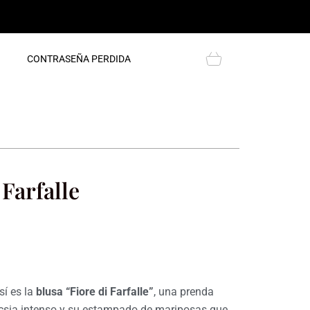
Cart
CONTRASEÑA PERDIDA
 Farfalle
sí es la
blusa “Fiore di Farfalle”
, una prenda
fucsia intenso y su estampado de mariposas que