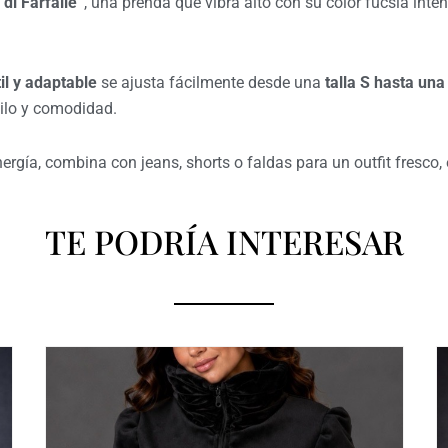
 di Farfalle”
, una prenda que vibra alto con su color fucsia in
il y adaptable
se ajusta fácilmente desde una
talla S hasta una
stilo y comodidad.
ergía, combina con jeans, shorts o faldas para un outfit fresco,
TE PODRÍA INTERESAR