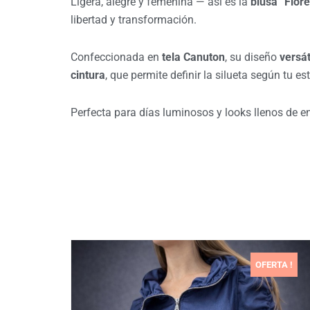
Ligera, alegre y femenina — así es la
blusa “Fiore
libertad y transformación.
Confeccionada en
tela Canuton
, su diseño
versát
cintura
, que permite definir la silueta según tu e
Perfecta para días luminosos y looks llenos de en
OFERTA !