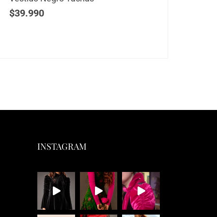
$
39.990
$
25
INSTAGRAM