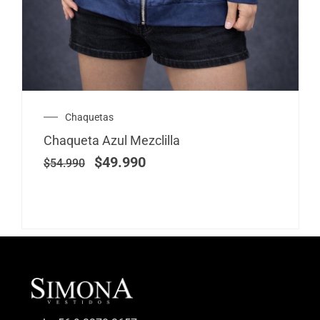
El
El
Chaquetas
precio
precio
Chaqueta Azul Mezclilla
original
actual
era:
es:
$
49.990
$
54.990
$54.990.
$49.990.