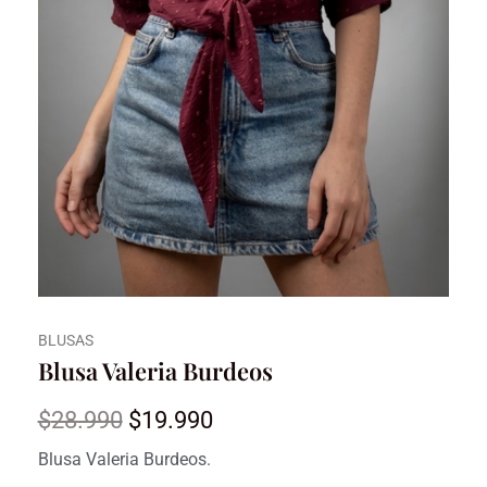
BLUSAS
Blusa Valeria Burdeos
El
El
$
28.990
$
19.990
precio
precio
Blusa Valeria Burdeos.