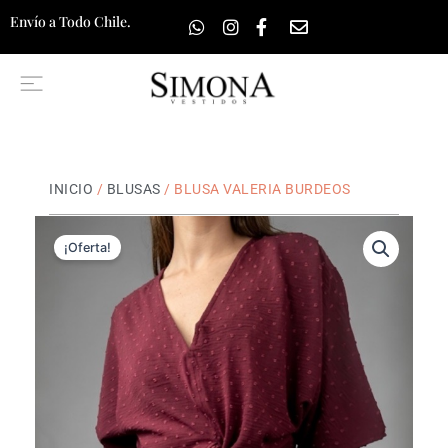
Ir
Envío a Todo Chile.
al
contenido
INICIO
/
BLUSAS
/ BLUSA VALERIA BURDEOS
¡Oferta!