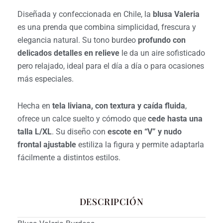
original
actual
Diseñada y confeccionada en Chile, la
blusa Valeria
era:
es:
es una prenda que combina simplicidad, frescura y
$28.990.
$19.990.
elegancia natural. Su tono burdeo
profundo con
delicados detalles en relieve
le da un aire sofisticado
pero relajado, ideal para el día a día o para ocasiones
más especiales.
Hecha en
tela liviana, con textura y caída fluida
,
ofrece un calce suelto y cómodo que
cede hasta una
talla L/XL
. Su diseño con
escote en “V” y nudo
frontal ajustable
estiliza la figura y permite adaptarla
fácilmente a distintos estilos.
DESCRIPCIÓN