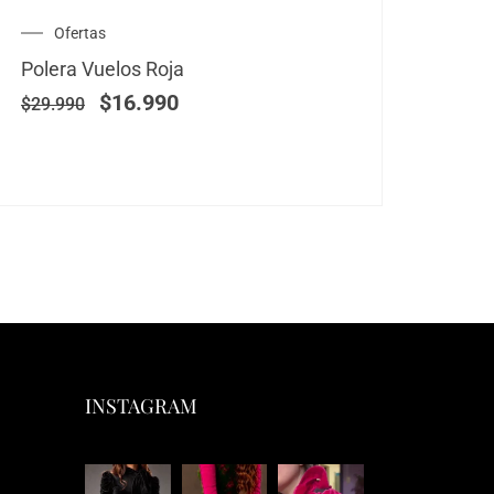
El
El
Ofertas
B
precio
precio
Polera Vuelos Roja
Blus
original
actual
era:
es:
$
16.990
$
29.990
$
24.
$29.990.
$16.990.
INSTAGRAM