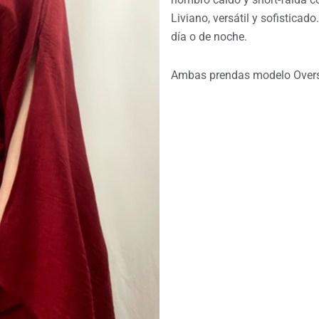
Liviano, versátil y sofisticad
$46.990.
$4
día o de noche.
Ambas prendas modelo Oversi