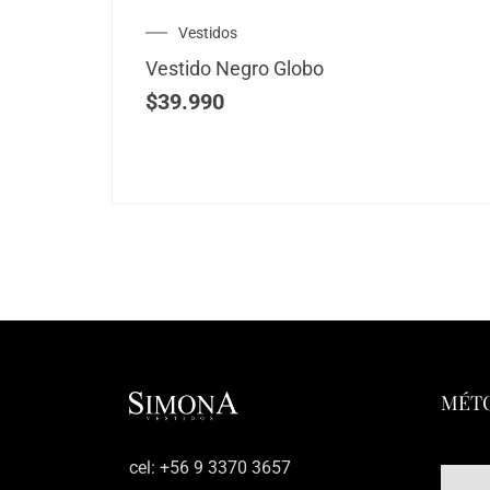
Vestidos
Vestido Negro Globo
$
39.990
MÉTO
‎cel: +56 9 3370 3657