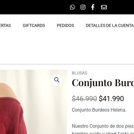
ERTAS
GIFTCARDS
PEDIDOS
DETALLES DE LA CUENTA
BLUSAS
Conjunto Bur
El
El
$
46.990
$
41.990
precio
pr
Conjunto Burdeos Helena.
original
ac
Nuestro Conjunto de dos piez
era:
es:
hombro caído y short-falda co