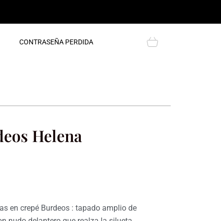
Cart
CONTRASEÑA PERDIDA
deos Helena
ecio
tual
as en crepé Burdeos : tapado amplio de
n nudo delantero que realza la silueta.