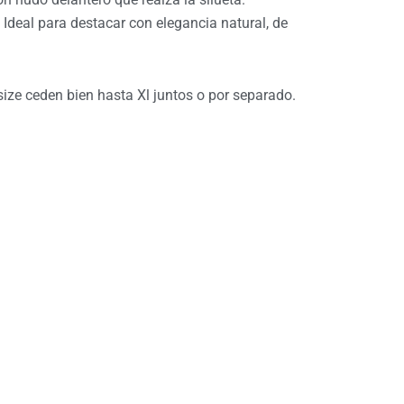
o. Ideal para destacar con elegancia natural, de
1.990.
ze ceden bien hasta Xl juntos o por separado.