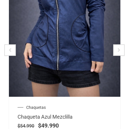
El
El
Chaquetas
precio
precio
Chaqueta Azul Mezclilla
original
actual
era:
es:
$
49.990
$
54.990