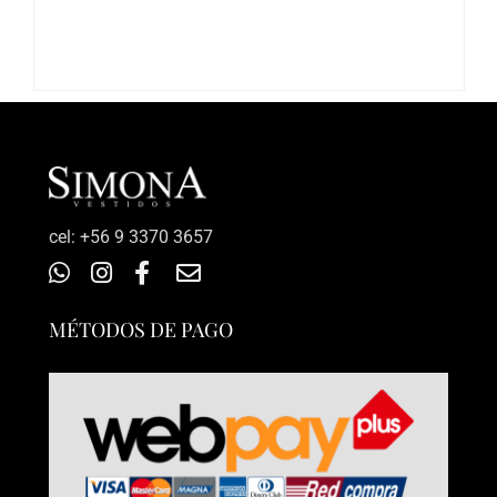
$54.990.
$49.990.
‎cel: +56 9 3370 3657
MÉTODOS DE PAGO