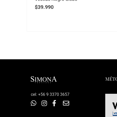
$
39.990
MÉTO
‎cel: +56 9 3370 3657