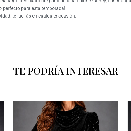
eta largo tres cuarto de paño de lana color Azul Rey, con mang
igo perfecto para esta temporada!
vidad, te lucirás en cualquier ocasión.
TE PODRÍA INTERESAR