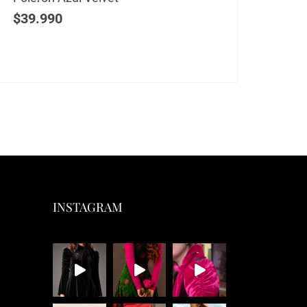
$
39.990
$
39
INSTAGRAM