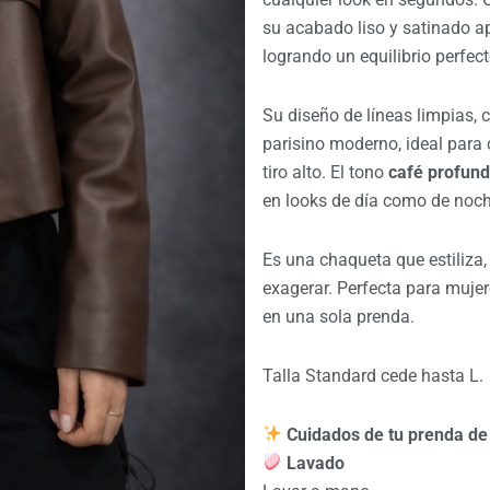
su acabado liso y satinado a
logrando un equilibrio perfect
Su diseño de líneas limpias, c
parisino moderno, ideal para
tiro alto. El tono
café profun
en looks de día como de noch
Es una chaqueta que estiliza,
exagerar. Perfecta para muje
en una sola prenda.
Talla Standard cede hasta L.
Cuidados de tu prenda d
Lavado