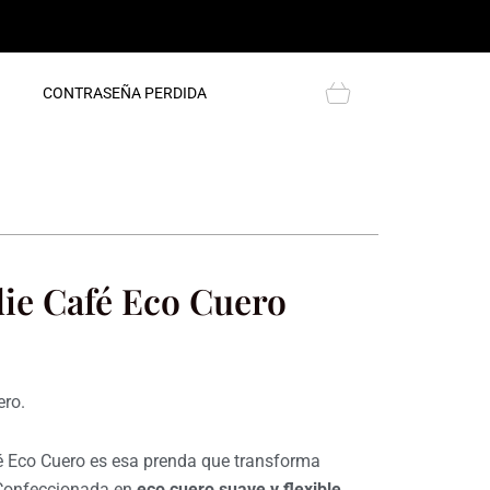
Cart
CONTRASEÑA PERDIDA
ie Café Eco Cuero
ero.
é Eco Cuero es esa prenda que transforma
 Confeccionada en
eco cuero suave y flexible
,