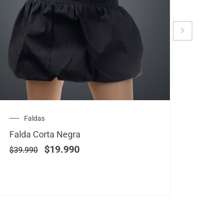
El
El
Faldas
V
precio
precio
Falda Corta Negra
Vest
original
actual
era:
es:
$
19.990
$
39
$
39.990
$39.990.
$19.990.