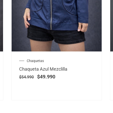
El
El
Chaquetas
precio
precio
Chaqueta Azul Mezclilla
original
actual
era:
es:
$
49.990
$
54.990
$54.990.
$49.990.