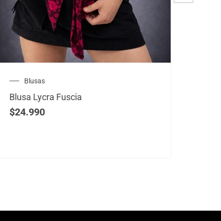
Blusas
B
Blusa Lycra Fuscia
Blus
$
24.990
$
25