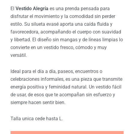
original
actual
El
Vestido Alegría
es una prenda pensada para
era:
es:
disfrutar el movimiento y la comodidad sin perder
$27.990.
$18.990.
estilo. Su silueta evasé aporta una caída fluida y
favorecedora, acompañando el cuerpo con suavidad
y libertad. El diseño sin mangas y de líneas limpias lo
convierte en un vestido fresco, cómodo y muy
versátil.
Ideal para el día a día, paseos, encuentros o
celebraciones informales, es una pieza que transmite
energía positiva y feminidad natural. Un vestido fácil
de usar, de esos que te acompañan sin esfuerzo y
siempre hacen sentir bien.
Talla unica cede hasta L.