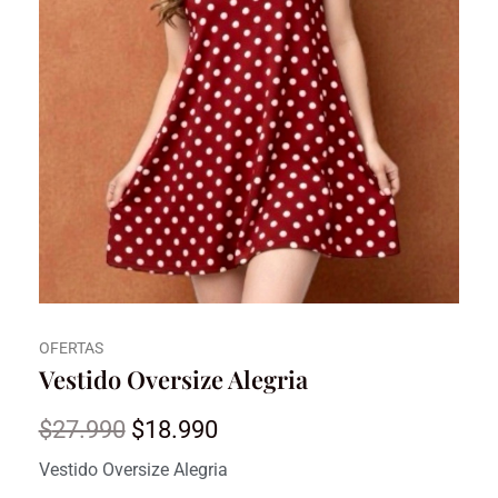
OFERTAS
Vestido Oversize Alegria
El
El
$
27.990
$
18.990
precio
precio
Vestido Oversize Alegria