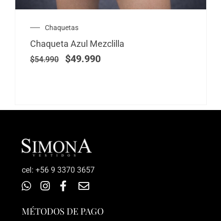
El
El
Chaquetas
precio
precio
Chaqueta Azul Mezclilla
original
actual
era:
es:
$
49.990
$
54.990
$54.990.
$49.990.
‎cel: +56 9 3370 3657
MÉTODOS DE PAGO