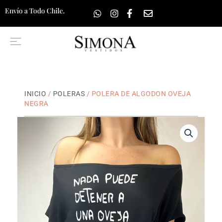
Ir
Envío a Todo Chile.
al
contenido
INICIO
/
POLERAS
/ POLERA DE ALGODON OVEJA
NEGRA