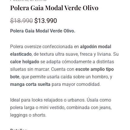
Polera Gaia Modal Verde Olivo
El
El
$
18.990
$
13.990
precio
precio
Polera Gaia Modal Verde Olivo.
original
actual
Polera oversize confeccionada en
algodón modal
era:
es:
elasticado
, de textura ultra suave, fresca y liviana. Su
$18.990.
$13.990.
calce holgado
se adapta cómodamente a distintas
siluetas sin marcar. Cuenta con
escote amplio tipo
bote
, que permite usarla caída sobre un hombro, y
manga corta suelta
para mayor comodidad.
Ideal para looks relajados o urbanos. Úsala como
polera larga o mini vestido, combinada con jeans,
leggings o shorts.