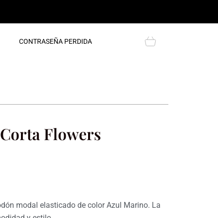
Cart
CONTRASEÑA PERDIDA
Corta Flowers
ecio
tual
dón modal elasticado de color Azul Marino. La
didad y estilo.