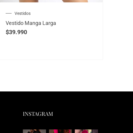
Vestidos
V
Vestido Manga Larga
Vest
$
39.990
$
39
INSTAGRAM