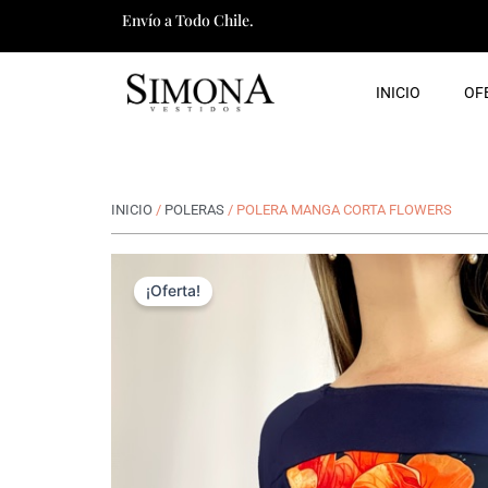
Ir
Envío a Todo Chile.
al
contenido
INICIO
OF
INICIO
/
POLERAS
/ POLERA MANGA CORTA FLOWERS
¡Oferta!