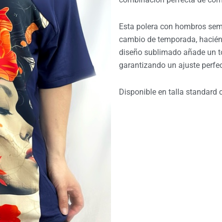
$16.990.
$1
Esta polera con hombros semi
cambio de temporada, haciénd
diseño sublimado añade un to
garantizando un ajuste perfec
Disponible en talla standard 