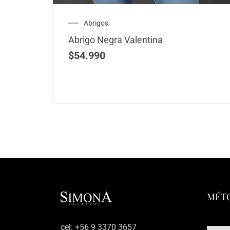
Abrigos
Abrigo Negra Valentina
$
54.990
MÉTO
‎cel: +56 9 3370 3657