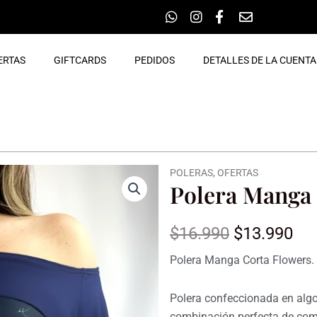
ERTAS
GIFTCARDS
PEDIDOS
DETALLES DE LA CUENTA
POLERAS
,
OFERTAS
Polera Manga 
El
El
$
16.990
$
13.990
precio
pr
Polera Manga Corta Flowers.
original
ac
Polera confeccionada en algo
era:
es:
combinación perfecta de como