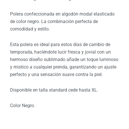
original
actual
Polera confeccionada en algodón modal elasticado
era:
es:
de color negro. La combinación perfecta de
$19.990.
$12.990.
comodidad y estilo.
Esta polera es ideal para estos días de cambio de
temporada, haciéndote lucir fresca y jovial con un
hermoso diseño sublimado añade un toque luminoso
y mistico a cualquier prenda,
garantizando un ajuste
perfecto y una sensación suave contra la piel.
Disponible en talla standard cede hasta XL.
Color Negro.