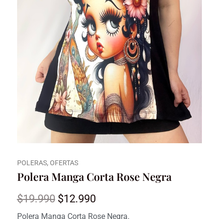
POLERAS
,
OFERTAS
Polera Manga Corta Rose Negra
El
El
$
19.990
$
12.990
precio
precio
Polera Manga Corta Rose Negra.