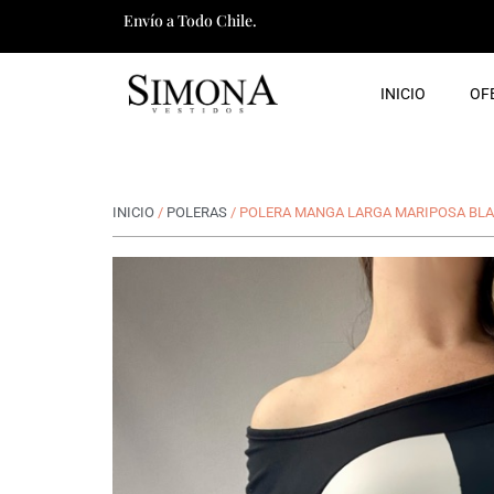
Ir
Envío a Todo Chile.
al
contenido
INICIO
OF
INICIO
/
POLERAS
/ POLERA MANGA LARGA MARIPOSA BL