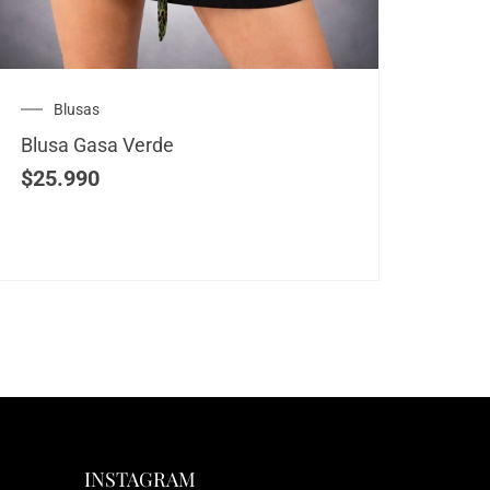
Blusas
V
Blusa Gasa Verde
Vest
$
25.990
$
39
INSTAGRAM