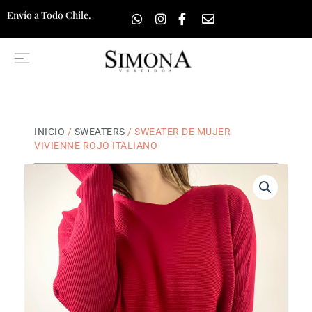
Ir
Envío a Todo Chile.
al
contenido
INICIO
/
SWEATERS
/ SWEATER DE MUJER
VIVIENNE ROJO ITALIANO