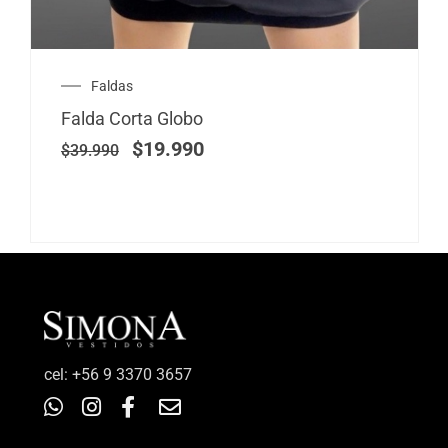
El
El
Faldas
precio
precio
Falda Corta Globo
original
actual
era:
es:
$
19.990
$
39.990
$39.990.
$19.990.
‎cel: +56 9 3370 3657