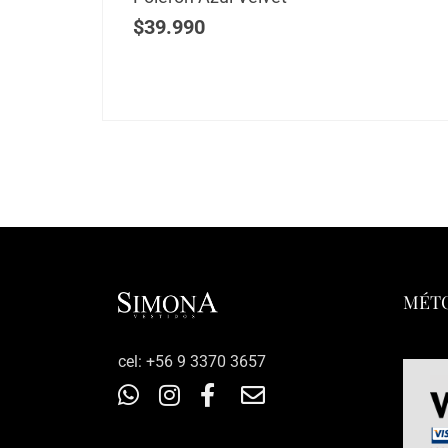
$
39.990
MÉTO
‎cel: +56 9 3370 3657