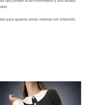
ída tipo jumper le da movimiento y una silueta
ales.
eal para quienes aman vestirse con intención,