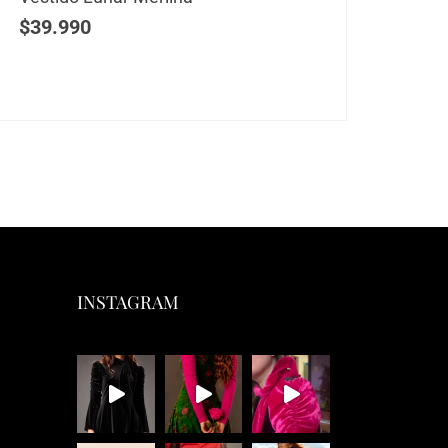
$
39.990
$
54
INSTAGRAM