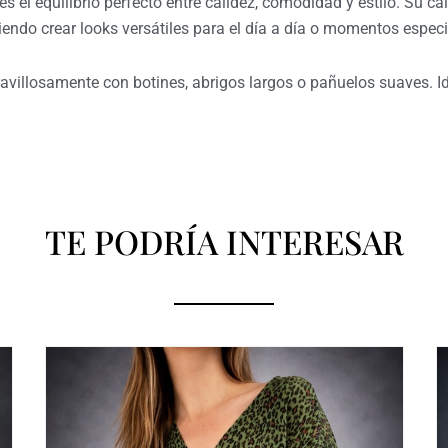
 el equilibrio perfecto entre calidez, comodidad y estilo. Su ca
tiendo crear looks versátiles para el día a día o momentos especi
villosamente con botines, abrigos largos o pañuelos suaves. Id
TE PODRÍA INTERESAR