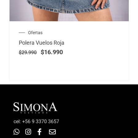
El
El
Ofertas
precio
precio
Polera Vuelos Roja
original
actual
era:
es:
$
16.990
$
29.990
$29.990.
$16.990.
‎cel: +56 9 3370 3657