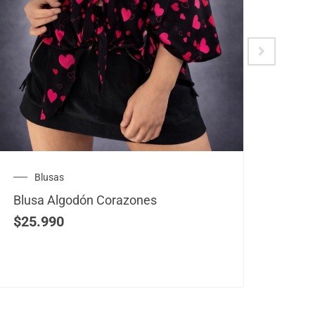
Blusas
B
Blusa Algodón Corazones
Blus
$
25.990
$
25