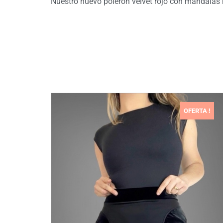
Nuestro nuevo poleron velvet rojo con mandalas 
OFERTA !