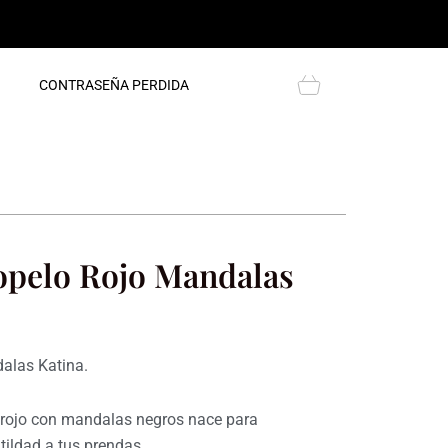
Cart
CONTRASEÑA PERDIDA
opelo Rojo Mandalas
alas Katina.
 rojo con mandalas negros nace para
tildad a tus prendas.