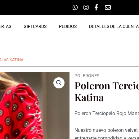
ERTAS
GIFTCARDS
PEDIDOS
DETALLES DE LA CUENTA
ALAS KATINA
POLERONES
Poleron Terci
Katina
Poleron Terciopelo Rojo Mand
Nuestro nuevo poleron velvet
entregarte comodidad y versa