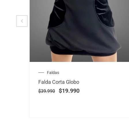
El
El
Faldas
precio
precio
Falda Corta Globo
original
actual
era:
es:
$
19.990
$
39.990
$39.990.
$19.990.