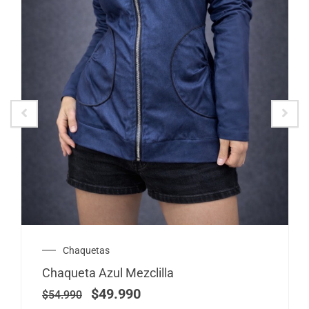
El
El
Chaquetas
precio
precio
Chaqueta Azul Mezclilla
original
actual
era:
es:
$
49.990
$
54.990
$54.990.
$49.990.