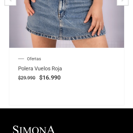
El
El
Ofertas
precio
precio
Polera Vuelos Roja
original
actual
era:
es:
$
16.990
$
29.990
$29.990.
$16.990.